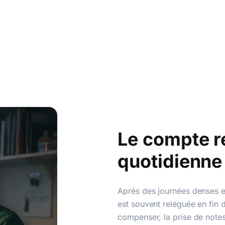
Le compte r
quotidienne
Après des journées denses e
est souvent reléguée en fin 
compenser, la prise de notes 