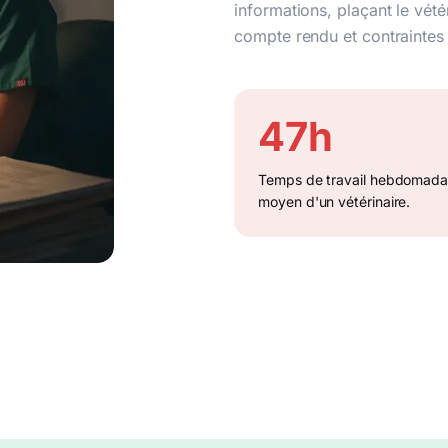
informations, plaçant le vété
compte rendu et contraintes
47h
Temps de travail hebdomada
moyen d'un vétérinaire.