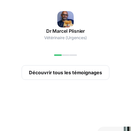
Dr François Ledoux
Vétérinaire (Ophtalmologie)
Dr Alexia Gadreaud
Dr Marcel Plisnier
Vétérinaire (Médecine générale)
Vétérinaire (Urgences)
Découvrir tous les témoignages