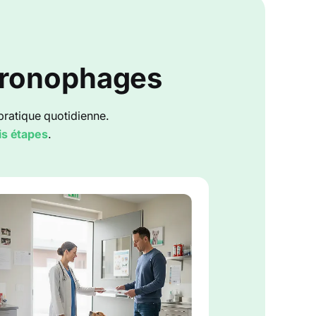
hronophages
pratique quotidienne.
is étapes
.