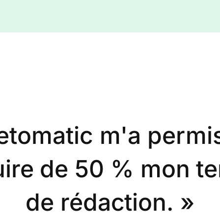
« Enfin une utilisatio
inente de l'IA dans 
métier. »