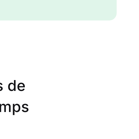
n
notre