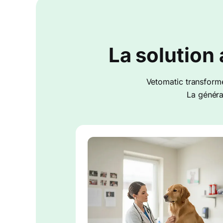
La solutio
Vetomatic transforme
La généra