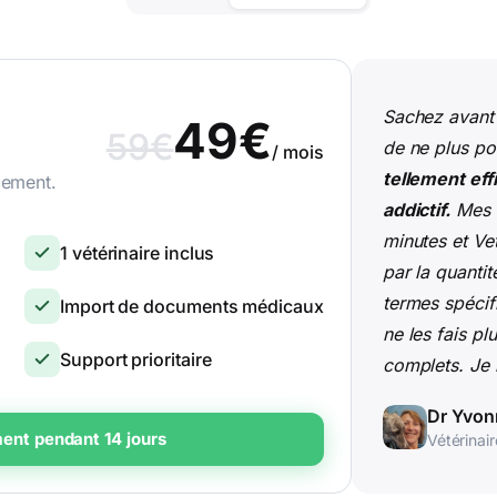
Sachez avant
49€
59€
de ne plus po
/ mois
tellement effi
cement.
addictif.
Mes 
minutes et Ve
1 vétérinaire inclus
par la quanti
termes spécif
Import de documents médicaux
ne les fais p
Support prioritaire
complets. Je n
Dr Yvon
ent pendant 14 jours
Vétérinai