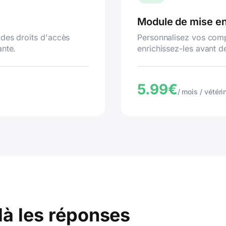
Module de mise e
des droits d'accès
Personnalisez vos compt
ante.
enrichissez-les avant de
5.99€
/ mois / vétéri
là les réponses