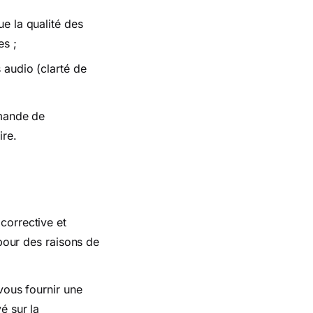
e la qualité des
es ;
 audio (clarté de
emande de
ire.
corrective et
pour des raisons de
vous fournir une
é sur la