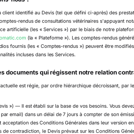
lient identifié au Devis (tel que défini ci-après) des presta
comptes-rendus de consultations vétérinaires s'appuyant no
nce artificielle (les « Services ») par le biais de notre plate
tomatic.com
(la « Plateforme »). Les comptes-rendus généré
dios fournis (les « Comptes-rendus ») peuvent être modifiés
nnalités incluses dans les Services.
es documents qui régissent notre relation contr
ractuelle est régie, par ordre hiérarchique décroissant, par 
evis ») — Il est établi sur la base de vos besoins. Vous deve
 par email) dans un délai de 7 jours à compter de son émiss
t acceptation des Conditions Générales dans leur version en 
s de contradiction, le Devis prévaut sur les Conditions Géné