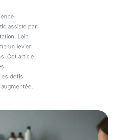
igence
tic assisté par
ation. Loin
me un levier
s. Cet article
es
les défis
ue augmentée.