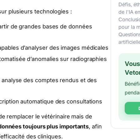
Défis, ét
r plusieurs technologies :
de l'IA e
Conclusio
artir de grandes bases de données
pour la 
Questions
artificie
pables d’analyser des images médicales
tomatisée d’anomalies sur radiographies
Vous
Veto
 analyse des comptes rendus et des
Bénéfi
pendan
cription automatique des consultations
de remplacer le vétérinaire mais de
 données toujours plus importants
, afin
efficacité des cliniques.