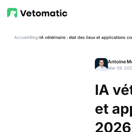
Accueil
›
Blog
›
Antoine M
Mar 09, 20
IA vé
et ap
2026