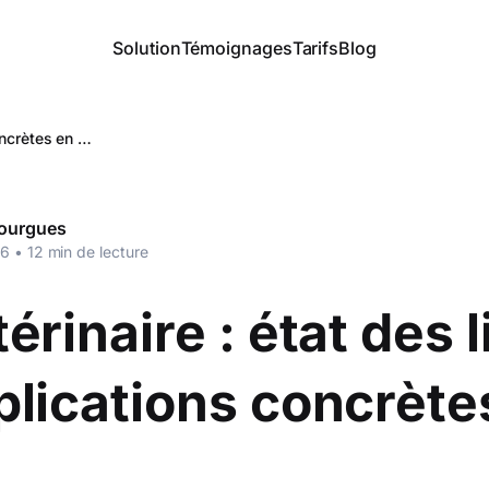
Solution
Témoignages
Tarifs
Blog
IA vétérinaire : état des lieux et applications concrètes en 2026
ourgues
26
•
12
min de lecture
térinaire : état des 
plications concrète