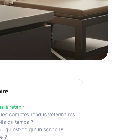
ire
és à retenir
 les comptes rendus vétérinaires
ils du temps ?
n : qu'est-ce qu'un scribe IA
re ?