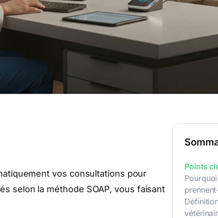
Somma
Points cl
omatiquement vos consultations pour
Pourquoi
és selon la méthode SOAP, vous faisant
prennent-
Définitio
vétérinai