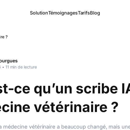
Solution
Témoignages
Tarifs
Blog
re ?
ourgues
6
•
11
min de lecture
t-ce qu’un scribe I
ine vétérinaire ?
la médecine vétérinaire a beaucoup changé, mais une