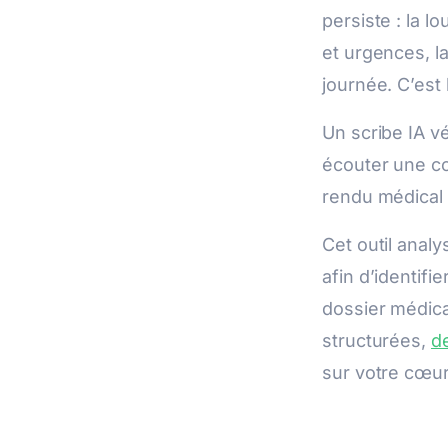
persiste : la l
et urgences, l
journée. C’est 
Un scribe IA vét
écouter une co
rendu médical 
Cet outil anal
afin d’identifi
dossier médica
structurées,
d
sur votre cœur 