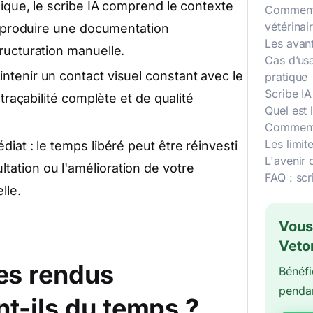
sique, le scribe IA comprend le contexte
Comment 
vétérinai
ur produire une documentation
Les avant
ructuration manuelle.
Cas d’usa
tenir un contact visuel constant avec le
pratique
Scribe IA
 traçabilité complète et de qualité
Quel est 
Comment 
Les limit
iat : le temps libéré peut être réinvesti
L'avenir 
ation ou l'amélioration de votre
FAQ : scr
lle.
Vous
Veto
es rendus
Bénéfi
pendan
nt-ils du temps ?