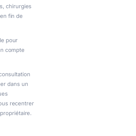
s, chirurgies
en fin de
lle pour
 un compte
consultation
iser dans un
ues
ous recentrer
propriétaire.