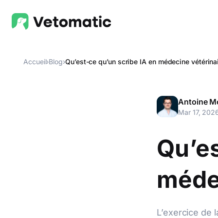
Accueil
›
Blog
›
Qu’est-ce qu’un scribe IA en médecine vétérinai
Antoine M
Mar 17, 202
Qu’es
médec
L’exercice de 