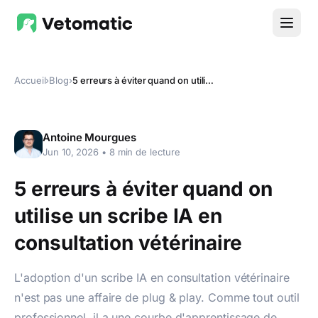
Accueil
›
Blog
›
5 erreurs à éviter quand on utilise un scribe IA en consultation vétérinaire
Antoine Mourgues
Jun 10, 2026
•
8
min de lecture
5 erreurs à éviter quand on
utilise un scribe IA en
consultation vétérinaire
L'adoption d'un scribe IA en consultation vétérinaire
n'est pas une affaire de plug & play. Comme tout outil
professionnel, il a une courbe d'apprentissage de